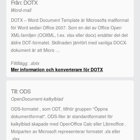
Från: DOTX
Word-mall
DOTX – Word Document Template är Microsofts mallformat
för Word sedan Office 2007. Som en del av Office Open
XML-familjen (OOXML, t.ex. xlsx eller docx) ersätter det det
äldre DOT-formatet. Skillnaden jämfört med vanliga DOCX-
dokument är att Micro …
Filtillägg:
.dotx
Mer information och konverterare för DOTX
Till: ODS
OpenDocument-kalkylblad
ODS-formatet , som ODT, tillhör gruppen "Öppna
dokumentformat". ODS-filer är standardformatet för
kalkylblad skapade med OpenOffice Calc eller Libreoffice .
Motparten av Microsoft representerar formatet .xls eller
.xlsx. …