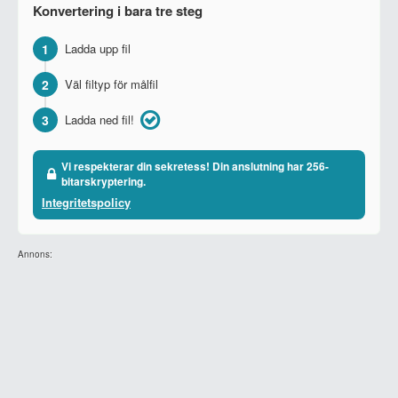
Konvertering i bara tre steg
1
Ladda upp fil
2
Väl filtyp för målfil
3
Ladda ned fil!
Vi respekterar din sekretess! Din anslutning har 256-
bitarskryptering.
Integritetspolicy
Annons: