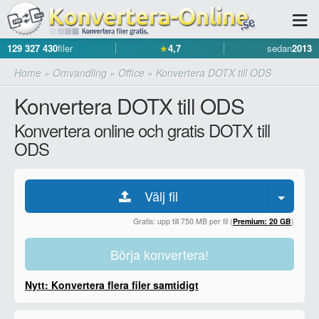
129 327 430
filer
★
4,7
sedan
2013
Home
»
Omvandling
»
Office
»
Konvertera DOTX till ODS
Konvertera DOTX till ODS
Konvertera online och gratis DOTX till
ODS
Välj fil
Gratis: upp till 750 MB per fil (
Premium: 20 GB
)
Börja konvertera!
Nytt: Konvertera flera filer samtidigt