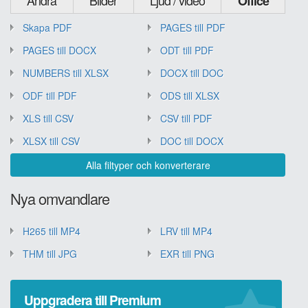
Office
Skapa PDF
PAGES till PDF
PAGES till DOCX
ODT till PDF
NUMBERS till XLSX
DOCX till DOC
ODF till PDF
ODS till XLSX
XLS till CSV
CSV till PDF
XLSX till CSV
DOC till DOCX
Alla filtyper och konverterare
Nya omvandlare
H265 till MP4
LRV till MP4
THM till JPG
EXR till PNG
Uppgradera till Premium