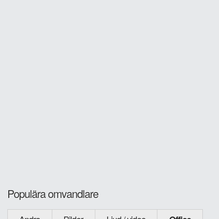
Populära omvandlare
Andra
Bilder
Ljud / video