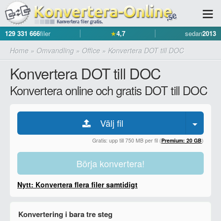
129 331 666
filer
★
4,7
sedan
2013
Home
»
Omvandling
»
Office
»
Konvertera DOT till DOC
Konvertera DOT till DOC
Konvertera online och gratis DOT till DOC
Välj fil
Gratis: upp till 750 MB per fil (
Premium: 20 GB
)
Börja konvertera!
Nytt: Konvertera flera filer samtidigt
Konvertering i bara tre steg