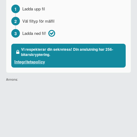
1
Ladda upp fil
2
Väl filtyp för målfil
3
Ladda ned fil!
Vi respekterar din sekretess! Din anslutning har 256-
bitarskryptering.
Integritetspolicy
Annons: