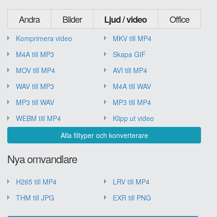
Andra
Bilder
Office
Ljud / video
Komprimera video
MKV till MP4
M4A till MP3
Skapa GIF
MOV till MP4
AVI till MP4
WAV till MP3
M4A till WAV
MP3 till WAV
MP3 till MP4
WEBM till MP4
Klipp ut video
Alla filtyper och konverterare
Nya omvandlare
H265 till MP4
LRV till MP4
THM till JPG
EXR till PNG