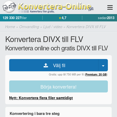
129 330 227
filer
★
4,7
sedan
2013
Home
»
Omvandling
»
Ljud / video
»
Konvertera DIVX till FLV
Konvertera DIVX till FLV
Konvertera online och gratis DIVX till FLV
Välj fil
Gratis: upp till 750 MB per fil (
Premium: 20 GB
)
Börja konvertera!
Nytt: Konvertera flera filer samtidigt
Konvertering i bara tre steg