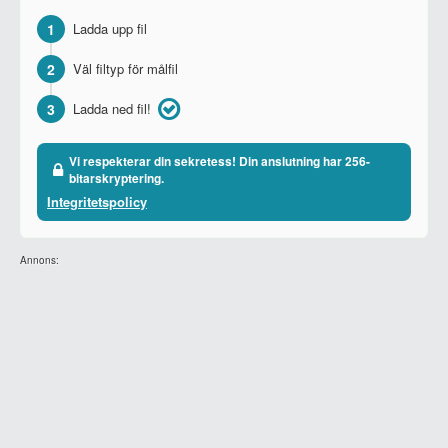
1
Ladda upp fil
2
Väl filtyp för målfil
3
Ladda ned fil!
Vi respekterar din sekretess! Din anslutning har 256-
bitarskryptering.
Integritetspolicy
Annons: