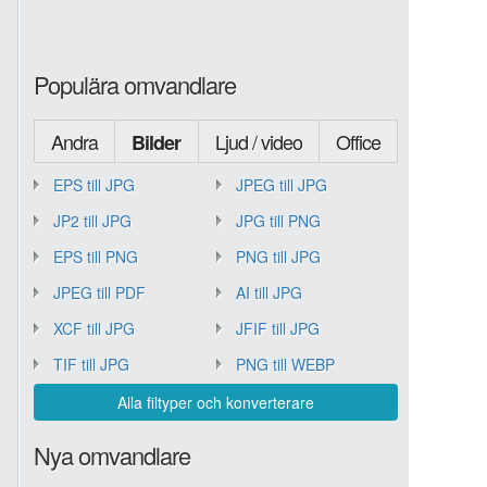
Populära omvandlare
Andra
Ljud / video
Office
Bilder
EPS till JPG
JPEG till JPG
JP2 till JPG
JPG till PNG
EPS till PNG
PNG till JPG
JPEG till PDF
AI till JPG
XCF till JPG
JFIF till JPG
TIF till JPG
PNG till WEBP
Alla filtyper och konverterare
Nya omvandlare