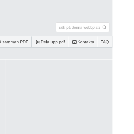
lå samman PDF
Dela upp pdf
Kontakta
FAQ