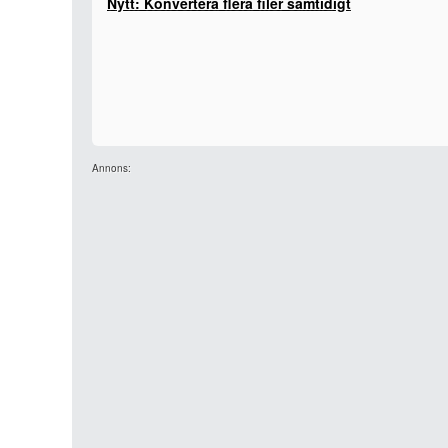
Nytt: Konvertera flera filer samtidigt
Annons: