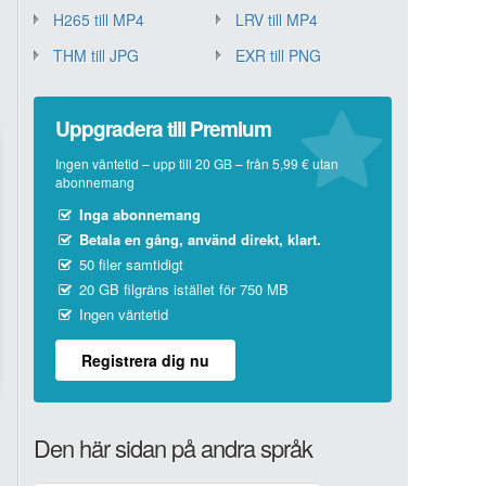
H265 till MP4
LRV till MP4
THM till JPG
EXR till PNG
Uppgradera till Premium
Ingen väntetid – upp till 20 GB – från 5,99 € utan
abonnemang
Inga abonnemang
Betala en gång, använd direkt, klart.
50 filer samtidigt
20 GB filgräns istället för 750 MB
Ingen väntetid
Registrera dig nu
Den här sidan på andra språk