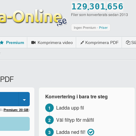
.
.
1
2
9
3
0
1
6
5
6
Filer som konverterats sedan 2013
2
3
0
4
1
2
7
6
7
3
4
5
2
3
8
7
8
Ingen Premium -
Priser
4
5
6
3
4
9
8
9
Premium
Komprimera video
Komprimera PDF
S
5
6
7
4
5
0
9
0
F
6
7
8
5
6
0
7
8
9
6
7
l PDF
8
9
0
7
8
9
0
8
9
Konvertering i bara tre steg
0
9
0
Ladda upp fil
1
0
l (
Premium: 20 GB
)
Väl filtyp för målfil
2
Ladda ned fil!
3