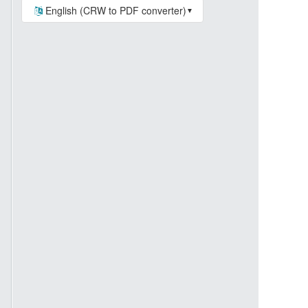
English (CRW to PDF converter)
▼