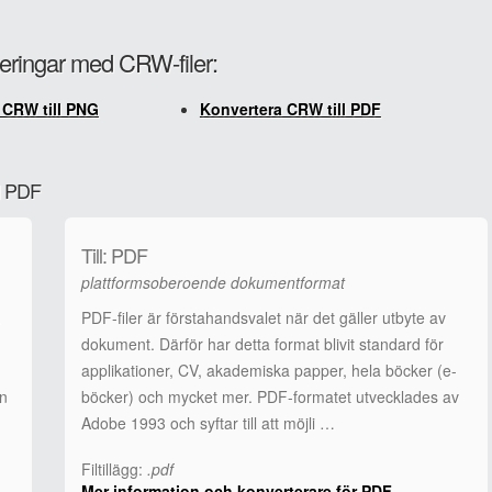
teringar med CRW-filer:
 CRW till PNG
Konvertera CRW till PDF
ll PDF
Till: PDF
plattformsoberoende dokumentformat
.
PDF-filer är förstahandsvalet när det gäller utbyte av
dokument. Därför har detta format blivit standard för
applikationer, CV, akademiska papper, hela böcker (e-
an
böcker) och mycket mer. PDF-formatet utvecklades av
Adobe 1993 och syftar till att möjli …
Filtillägg:
.pdf
Mer information och konverterare för PDF