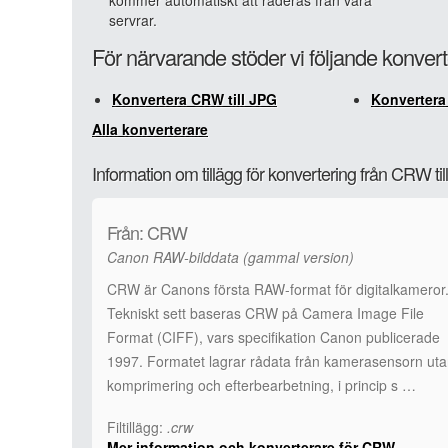
kommer automatiskt att raderas från våra
servrar.
För närvarande stöder vi följande konver
Konvertera CRW till JPG
Konvertera
Alla konverterare
Information om tillägg för konvertering från CRW ti
Från: CRW
Canon RAW-bilddata (gammal version)
CRW är Canons första RAW-format för digitalkameror
Tekniskt sett baseras CRW på Camera Image File
Format (CIFF), vars specifikation Canon publicerade
1997. Formatet lagrar rådata från kamerasensorn ut
komprimering och efterbearbetning, i princip s …
Filtillägg:
.crw
Mer information och konverterare för CRW