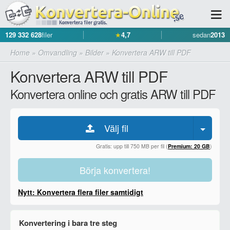
129 332 628
filer
★
4,7
sedan
2013
Home
»
Omvandling
»
Bilder
»
Konvertera ARW till PDF
Konvertera ARW till PDF
Konvertera online och gratis ARW till PDF
Välj fil
Gratis: upp till 750 MB per fil (
Premium: 20 GB
)
Börja konvertera!
Nytt: Konvertera flera filer samtidigt
Konvertering i bara tre steg