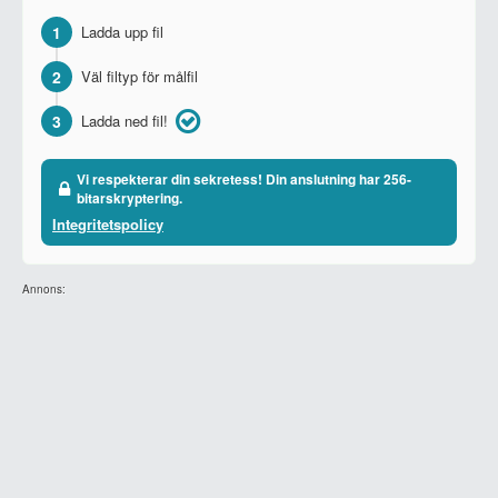
1
Ladda upp fil
2
Väl filtyp för målfil
3
Ladda ned fil!
Vi respekterar din sekretess! Din anslutning har 256-
bitarskryptering.
Integritetspolicy
Annons: