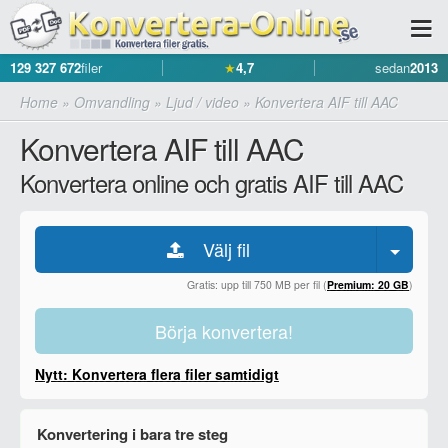
129 327 672
filer
★
4,7
sedan
2013
Home
»
Omvandling
»
Ljud / video
»
Konvertera AIF till AAC
Konvertera AIF till AAC
Konvertera online och gratis AIF till AAC
Välj fil
Gratis: upp till 750 MB per fil (
Premium: 20 GB
)
Börja konvertera!
Nytt: Konvertera flera filer samtidigt
Konvertering i bara tre steg