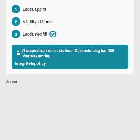
1
Ladda upp fil
2
Väl filtyp för målfil
3
Ladda ned fil!
Vi respekterar din sekretess! Din anslutning har 256-
bitarskryptering.
Integritetspolicy
Annons: