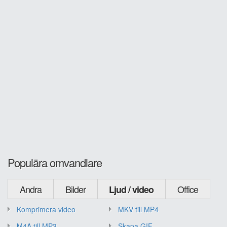
Populära omvandlare
Andra
Bilder
Office
Ljud / video
Komprimera video
MKV till MP4
M4A till MP3
Skapa GIF