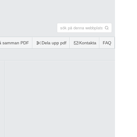
lå samman PDF
Dela upp pdf
Kontakta
FAQ