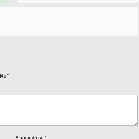
rkta
*
E-postadress
*