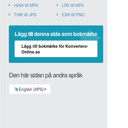
H265 till MP4
LRV till MP4
THM till JPG
EXR till PNG
Lägg till denna sida som bokmärke
Lägg till bokmärke för Konvertera-
Online.se
Den här sidan på andra språk
English (XPS)
▼