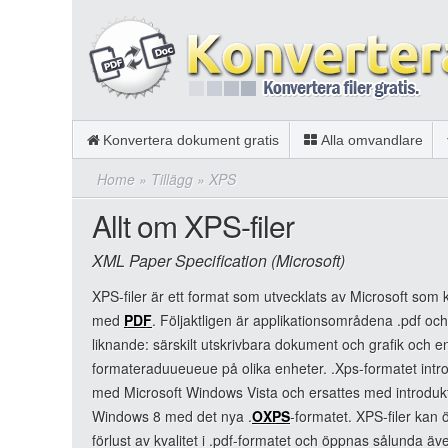
Konvertera dokument gratis
Alla omvandlare
Home
»
Tillägg
»
XPS
Allt om XPS-filer
XML Paper Specification (Microsoft)
XPS-filer är ett format som utvecklats av Microsoft som 
med
PDF
. Följaktligen är applikationsområdena .pdf och
liknande: särskilt utskrivbara dokument och grafik och e
formateraduueueue på olika enheter. .Xps-formatet int
med Microsoft Windows Vista och ersattes med introduk
Windows 8 med det nya .
OXPS
-formatet. XPS-filer kan 
förlust av kvalitet i .pdf-formatet och öppnas sålunda ä