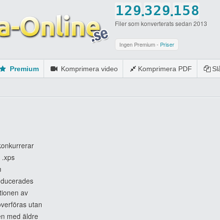
.
.
1
2
9
3
2
9
1
5
8
Filer som konverterats sedan 2013
2
3
0
4
3
0
2
6
9
3
4
5
4
3
7
0
Ingen Premium -
Priser
4
5
6
5
4
8
Premium
Komprimera video
Komprimera PDF
S
5
6
7
6
5
9
6
7
8
7
6
0
7
8
9
8
7
8
9
0
9
8
9
0
0
9
konkurrerar
 .xps
0
0
n
roducerades
tionen av
överföras utan
ven med äldre