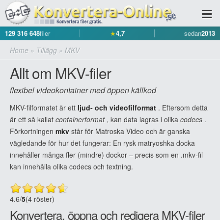
129 316 648
filer
★
4,7
sedan
2013
Home
»
Tillägg
»
MKV
Allt om MKV-filer
flexibel videokontainer med öppen källkod
MKV-filformatet är ett
ljud- och videofilformat
. Eftersom detta
är ett så kallat
containerformat
, kan data lagras i olika
codecs
.
Förkortningen
mkv
står för Matroska Video och är ganska
vägledande för hur det fungerar: En rysk matryoshka docka
innehåller många fler (mindre) dockor – precis som en .mkv-fil
kan innehålla olika codecs och textning.
4.6
/
5
(4 röster)
Konvertera, öppna och redigera MKV-filer