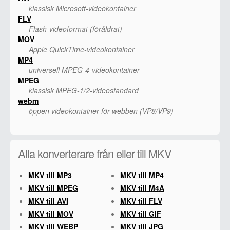
klassisk Microsoft-videokontainer
FLV
Flash-videoformat (föråldrat)
MOV
Apple QuickTime-videokontainer
MP4
universell MPEG-4-videokontainer
MPEG
klassisk MPEG-1/2-videostandard
webm
öppen videokontainer för webben (VP8/VP9)
Alla konverterare från eller till MKV
MKV till MP3
MKV till MP4
MKV till MPEG
MKV till M4A
MKV till AVI
MKV till FLV
MKV till MOV
MKV till GIF
MKV till WEBP
MKV till JPG