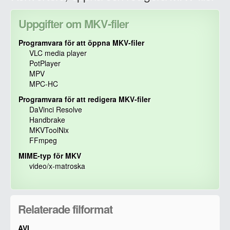
Uppgifter om MKV-filer
Programvara för att öppna MKV-filer
VLC media player
PotPlayer
MPV
MPC-HC
Programvara för att redigera MKV-filer
DaVinci Resolve
Handbrake
MKVToolNix
FFmpeg
MIME-typ för MKV
video/x-matroska
Relaterade filformat
AVI