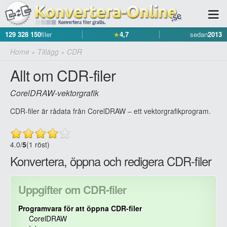
129 328 150
filer
★
4,7
sedan
2013
Home
»
Tillägg
»
CDR
Allt om CDR-filer
CorelDRAW-vektorgrafik
CDR-filer är rådata från CorelDRAW – ett vektorgrafikprogram.
4.0
/
5
(1 röst)
Konvertera, öppna och redigera CDR-filer
Uppgifter om CDR-filer
Programvara för att öppna CDR-filer
CorelDRAW