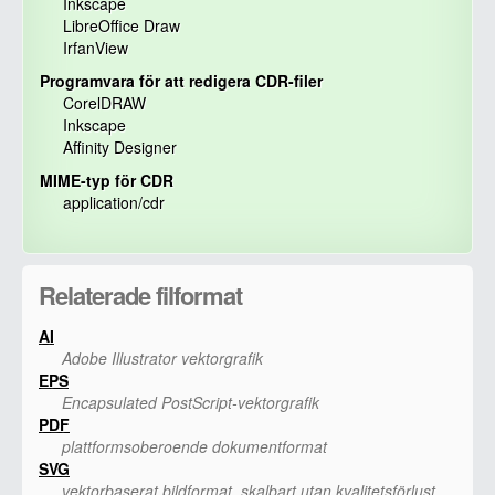
Inkscape
LibreOffice Draw
IrfanView
Programvara för att redigera CDR-filer
CorelDRAW
Inkscape
Affinity Designer
MIME-typ för CDR
application/cdr
Relaterade filformat
AI
Adobe Illustrator vektorgrafik
EPS
Encapsulated PostScript-vektorgrafik
PDF
plattformsoberoende dokumentformat
SVG
vektorbaserat bildformat, skalbart utan kvalitetsförlust